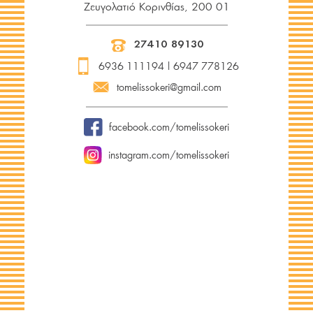
Ζευγολατιό Κορινθίας, 200 01
27410 89130
6936 111194 | 6947 778126
tomelissokeri@gmail.com
facebook.com/tomelissokeri
instagram.com/tomelissokeri