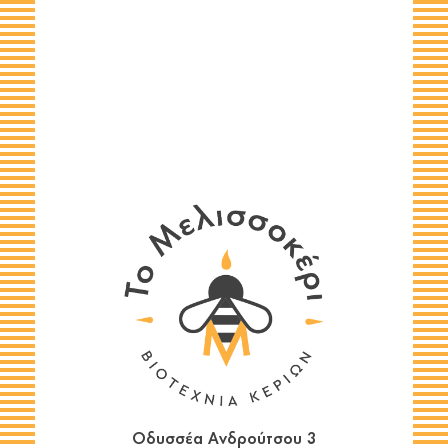
Οδυσσέα Ανδρούτσου 3